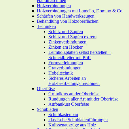
Handmaschinen
Holzverbindungen
Holzverbindungen mit Lamello, Domino & Co.
Schärfen von Handwerkzeugen
Behandlung von Holzoberflächen
Techniken
Schlitz und Zapfen
Schlitz und Zapfen extrem
Zinkenverbindungen
Zinken am Hocker
Leimholzplatten selbst herstellen –
Schneidbretter mit Pfiff
Formverleimungen
Gratverbindungen
Hobeltechnik
Sicheres Arbeiten an
Holzbearbeitungsmaschinen
Oberfräse
Grundkurs an der Oberfräse
Rundungen aller Art mit der Oberfräse
Aufbaukurs Oberfräse
Schubladen
Schubkastenbau
klassische Schubladenführungen
Kulissenauszüge aus Holz