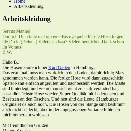
Breadcrumbs
Home
Arbeitskleidung
Arbeitskleidung
Servus Manne!
Darf ich Dich bitte mal um eine Bezugsquelle für die Hose fragen,
die Du in (Deinen) Videos an hast? Vielen herzlichen Dank schon
im Voraus!
B.W.
Hallo B.,
Die Hosen kaufe ich bei
Kurt Gaden
in Hamburg.
Das erste mal muss man wirklich in den Laden, damit richtig Maß
genommen werden kann. Die fertige Hose wird dann zugeschickt.
Später kann einfach angerufen und nachbestellt werden. Die Maße
sind hinterlegt, und wenn man sich nicht zu stark verändert hat,
passt die nächste Hose wieder. Super Qualität mit Lederecken und
Besätzen an den Taschen. Und nett sind die Leute (Hamburger
Originale) da auch noch. Die Hosen von der Stange sind bestimmt
auch nicht schlecht, aber in der angegossenen Variante fühle ich
mich immer am wohlsten.
Mit freundlichen Grüßen
Manne Krause