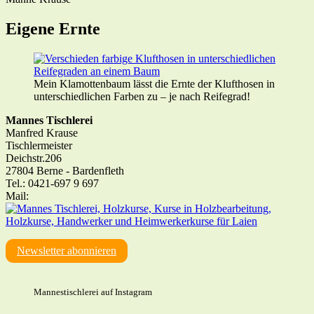
Eigene Ernte
Mein Klamottenbaum lässt die Ernte der Klufthosen in
unterschiedlichen Farben zu – je nach Reifegrad!
Primary
Mannes Tischlerei
Manfred Krause
Sidebar
Tischlermeister
Deichstr.206
27804 Berne - Bardenfleth
Tel.: 0421-697 9 697
Mail:
Newsletter abonnieren
Mannestischlerei auf Instagram