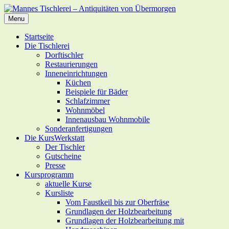
Skip
to
Menu
content
Primary
Startseite
Die Tischlerei
Menu
Dorftischler
Restaurierungen
Inneneinrichtungen
Küchen
Beispiele für Bäder
Schlafzimmer
Wohnmöbel
Innenausbau Wohnmobile
Sonderanfertigungen
Die KursWerkstatt
Der Tischler
Gutscheine
Presse
Kursprogramm
aktuelle Kurse
Kursliste
Vom Faustkeil bis zur Oberfräse
Grundlagen der Holzbearbeitung
Grundlagen der Holzbearbeitung mit